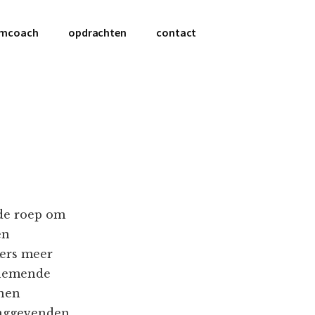
amcoach
opdrachten
contact
r de roep om
en
ers meer
enemende
nnen
inggevenden.