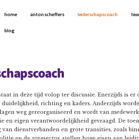
home
anton scheffers
leiderschapscoach
te
blog
schapscoach
taat in deze tijd volop ter discussie. Enerzijds is e
 duidelijkheid, richting en kaders. Anderzijds word
agen weg gereorganiseerd en wordt van medewerk
tie en eigen verantwoordelijkheid gevraagd. De to
ng van dienstverbanden en grote transities, zoals bi
litie en de zorgsector, stellen hoge eisen aan leid