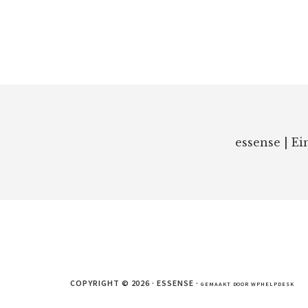
Footer
essense
|
Ei
COPYRIGHT © 2026 · ESSENSE ·
GEMAAKT DOOR WPHELPDESK