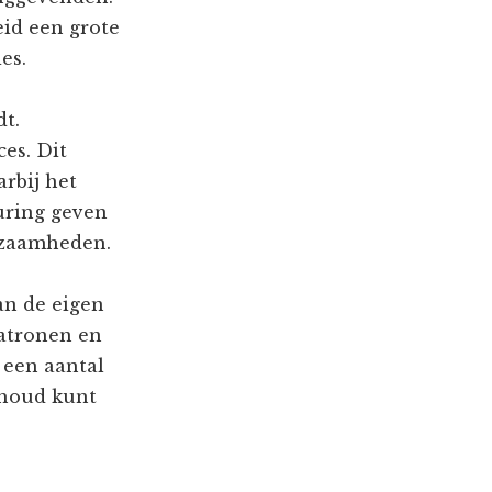
id een grote
es.
t.
es. Dit
arbij het
uring geven
kzaamheden.
an de eigen
patronen en
 een aantal
nhoud kunt