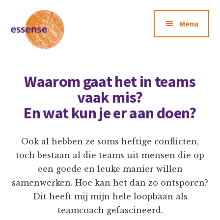
Extra
Door
Ga
naar
naar
Menu
Menu
de
de
hoofd
voettekst
inhoud
Essense
Training
Waarom gaat het in teams
vaak mis?
En wat kun je er aan doen?
Ook al hebben ze soms heftige conflicten,
toch bestaan al die teams uit mensen die op
een goede en leuke manier willen
samenwerken. Hoe kan het dan zo ontsporen?
Dit heeft mij mijn hele loopbaan als
teamcoach gefascineerd.